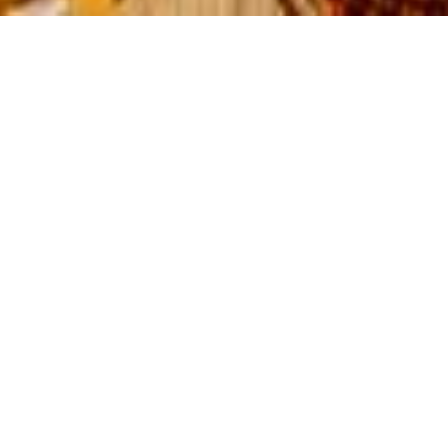
🍔 DEIN DIREKTER ZUGANG ZU EXTRA-VORTEILEN
HOL DIR DIE PETER
PANE APP!
Mit der Peter Pane App holst du dir das volle Burger-Erlebnis
direkt auf dein Smartphone! Nutze exklusive Rabatte und
Aktionen, sammle Punkte mit deiner digitalen
Stempelkarte und entdecke die nächstgelegenen Peter
Pane Standorte.
Bestelle deine Lieblingsburger blitzschnell zur Abholung oder
Lieferung, reserviere bequem einen Tisch und verpasse keine
neuen Burger-Kreationen mehr. Zusätzlich erhältst du alle
wichtigen Bestellinfos und Lieferzeiten direkt per Push-
Nachricht auf dein Handy.