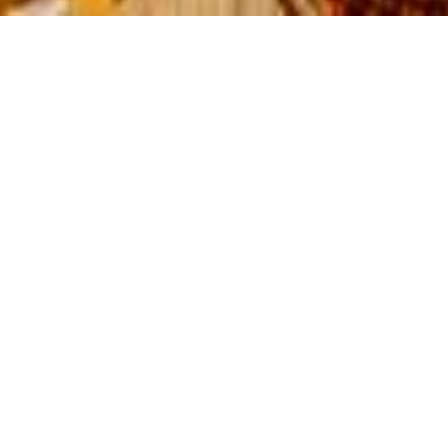
🍔 DEIN DIREKTER ZUGANG ZU EXTRA-VORTEILEN
HOL DIR DIE PETER
PANE APP!
Mit der Peter Pane App holst du dir das volle Burger-Erlebnis
direkt auf dein Smartphone! Nutze exklusive Rabatte und
Aktionen, sammle Punkte mit deiner digitalen
Stempelkarte und entdecke die nächstgelegenen Peter
Pane Standorte.
Bestelle deine Lieblingsburger blitzschnell zur Abholung oder
Lieferung, reserviere bequem einen Tisch und verpasse keine
neuen Burger-Kreationen mehr. Zusätzlich erhältst du alle
wichtigen Bestellinfos und Lieferzeiten direkt per Push-
Nachricht auf dein Handy.